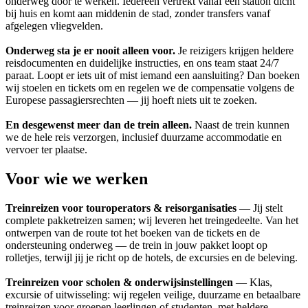
onderweg door te werken. Iedereen vertrekt vanaf een station dicht
bij huis en komt aan middenin de stad, zonder transfers vanaf
afgelegen vliegvelden.
Onderweg sta je er nooit alleen voor.
Je reizigers krijgen heldere
reisdocumenten en duidelijke instructies, en ons team staat 24/7
paraat. Loopt er iets uit of mist iemand een aansluiting? Dan boeken
wij stoelen en tickets om en regelen we de compensatie volgens de
Europese passagiersrechten — jij hoeft niets uit te zoeken.
En desgewenst meer dan de trein alleen.
Naast de trein kunnen
we de hele reis verzorgen, inclusief duurzame accommodatie en
vervoer ter plaatse.
Voor wie we werken
Treinreizen voor touroperators & reisorganisaties
— Jij stelt
complete pakketreizen samen; wij leveren het treingedeelte. Van het
ontwerpen van de route tot het boeken van de tickets en de
ondersteuning onderweg — de trein in jouw pakket loopt op
rolletjes, terwijl jij je richt op de hotels, de excursies en de beleving.
Treinreizen voor scholen & onderwijsinstellingen
— Klas,
excursie of uitwisseling: wij regelen veilige, duurzame en betaalbare
treinreizen voor groepen leerlingen of studenten, met heldere