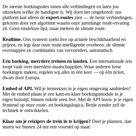
De meeste boekingssites tonen alle verbindingen en laten jou
uitzoeken welke de handigste is. Wij doen het omgekeerd: ons
platform laat alleen de
expert-routes
zien — de beste verbindingen,
gekozen door een algoritme waarin onze jarenlange route-ervaring
zit. Geen eindeloze lijst, maar meteen de slimste route.
Realtime.
Ons systeem zoekt live op actuele beschikbaarheid en
prijzen, en legt daar onze route-intelligentie overheen: de slimste
overstappen en combinaties van vervoerders, automatisch.
Eén boeking, meerdere treinen en landen.
Een internationale reis
loopt vaak over meerdere maatschappijen. Waar anderen losse
boekingen maken, regelen wij alles in één keer — op één ticket,
dwars door Europa.
Embed of API.
Wil je treinreizen in je eigen omgeving aanbieden?
Met de embed plaats je een kant-en-klare boekingsmodule in je
eigen huisstijl, binnen enkele uren live. Met de API bouw je je eigen
frontend op onze route- en boekingslogica. Beide zonder zelf de
techniek te ontwikkelen.
Klaar om je reizigers de trein in te krijgen?
Deel je plannen, dan
sturen we binnen 24 uur een voorstel op maat.