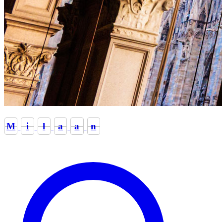
M
i
l
a
a
n