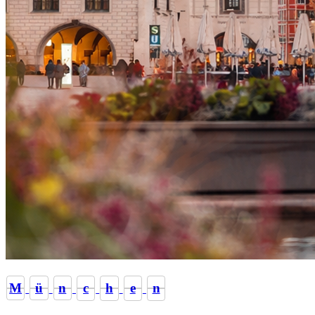
M
ü
n
c
h
e
n