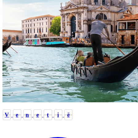
V
e
n
e
t
i
ë