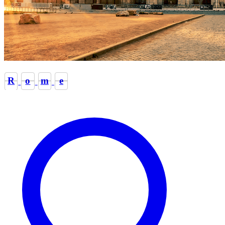
R
o
m
e