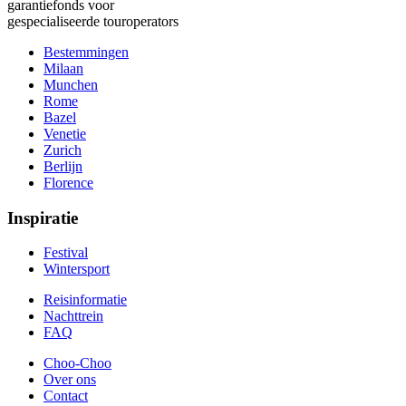
garantiefonds voor
gespecialiseerde touroperators
Bestemmingen
Milaan
Munchen
Rome
Bazel
Venetie
Zurich
Berlijn
Florence
Inspiratie
Festival
Wintersport
Reisinformatie
Nachttrein
FAQ
Choo-Choo
Over ons
Contact