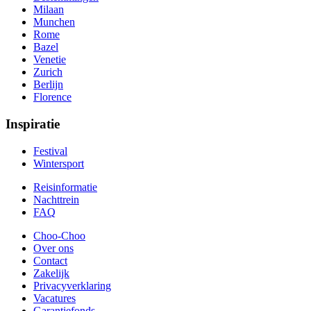
Milaan
Munchen
Rome
Bazel
Venetie
Zurich
Berlijn
Florence
Inspiratie
Festival
Wintersport
Reisinformatie
Nachttrein
FAQ
Choo-Choo
Over ons
Contact
Zakelijk
Privacyverklaring
Vacatures
Garantiefonds